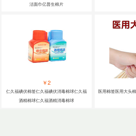
洁面巾亿普生棉片
￥2
仁久福碘伏棉签仁久福碘伏消毒棉球仁久福
医用棉签医用大头棉
酒精棉球仁久福酒精消毒棉球